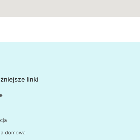
niejsze linki
e
cja
ja domowa